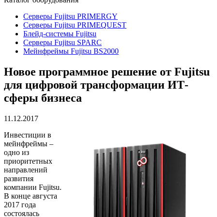
Серверы Fujitsu PRIMERGY
Серверы Fujitsu PRIMEQUEST
Блейд-системы Fujitsu
Серверы Fujitsu SPARC
Мейнфреймы Fujitsu BS2000
Новое программное решение от Fujitsu
для цифровой трансформации ИТ-
сферы бизнеса
11.12.2017
Инвестиции в
мейнфреймы –
одно из
приоритетных
направлений
развития
компании Fujitsu.
В конце августа
2017 года
состоялась