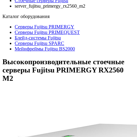
Стоечные серверы Fujitsu
server_fujitsu_primergy_rx2560_m2
Каталог
оборудования
Серверы Fujitsu PRIMERGY
Серверы Fujitsu PRIMEQUEST
Блейд-системы Fujitsu
Серверы Fujitsu SPARC
Мейнфреймы Fujitsu BS2000
Высокопроизводительные стоечные
серверы Fujitsu PRIMERGY RX2560
M2