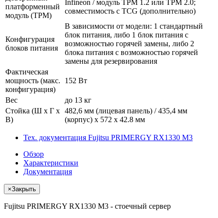
Infineon / модуль TPM 1.2 или TPM 2.0;
платформенный
совместимость с TCG (дополнительно)
модуль (TPM)
В зависимости от модели: 1 стандартный
блок питания, либо 1 блок питания с
Конфигурация
возможностью горячей замены, либо 2
блоков питания
блока питания с возможностью горячей
замены для резервирования
Фактическая
мощность (макс.
152 Вт
конфигурация)
Вес
до 13 кг
Стойка (Ш x Г x
482,6 мм (лицевая панель) / 435,4 мм
В)
(корпус) x 572 x 42.8 мм
Тех. документация Fujitsu PRIMERGY RX1330 M3
Обзор
Характеристики
Документация
×
Закрыть
Fujitsu PRIMERGY RX1330 M3 - стоечный сервер