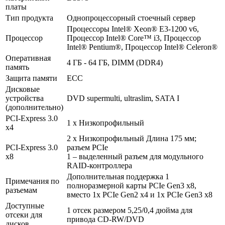
платы
Тип продукта
Однопроцессорный стоечный сервер
Процессоры Intel® Xeon® E3-1200 v6,
Процессор
Процессор Intel® Core™ i3, Процессор
Intel® Pentium®, Процессор Intel® Celeron®
Оперативная
4 ГБ - 64 ГБ, DIMM (DDR4)
память
Защита памяти
ECC
Дисковые
устройства
DVD supermulti, ultraslim, SATA I
(дополнительно)
PCI-Express 3.0
1 x Низкопрофильный
x4
2 x Низкопрофильный Длина 175 мм;
PCI-Express 3.0
разъем PCIe
x8
1 – выделенный разъем для модульного
RAID-контроллера
Дополнительная поддержка 1
Примечания по
полноразмерной карты PCIe Gen3 x8,
разъемам
вместо 1x PCIe Gen2 x4 и 1x PCIe Gen3 x8
Доступные
1 отсек размером 5,25/0,4 дюйма для
отсеки для
привода CD-RW/DVD
дисков