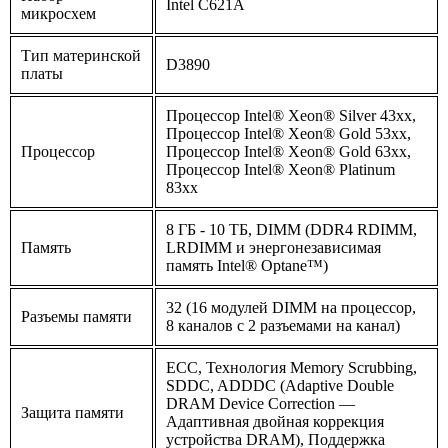
Intel C621A
микросхем
Тип материнской
D3890
платы
Процессор Intel® Xeon® Silver 43xx,
Процессор Intel® Xeon® Gold 53xx,
Процессор
Процессор Intel® Xeon® Gold 63xx,
Процессор Intel® Xeon® Platinum
83xx
8 ГБ - 10 ТБ, DIMM (DDR4 RDIMM,
Память
LRDIMM и энергонезависимая
память Intel® Optane™)
32 (16 модулей DIMM на процессор,
Разъемы памяти
8 каналов с 2 разъемами на канал)
ECC, Технология Memory Scrubbing,
SDDC, ADDDC (Adaptive Double
DRAM Device Correction —
Защита памяти
Адаптивная двойная коррекция
устройства DRAM), Поддержка