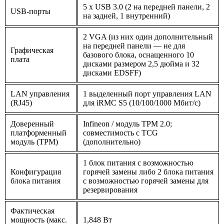
5 x USB 3.0 (2 на передней панели, 2
USB-порты
на задней, 1 внутренний)
2 VGA (из них один дополнительный
на передней панели — не для
Графическая
базового блока, оснащенного 10
плата
дисками размером 2,5 дюйма и 32
дисками EDSFF)
LAN управления
1 выделенный порт управления LAN
(RJ45)
для iRMC S5 (10/100/1000 Мбит/с)
Доверенный
Infineon / модуль TPM 2.0;
платформенный
совместимость с TCG
модуль (TPM)
(дополнительно)
1 блок питания с возможностью
Конфигурация
горячей замены либо 2 блока питания
блока питания
с возможностью горячей замены для
резервирования
Фактическая
мощность (макс.
1,848 Вт