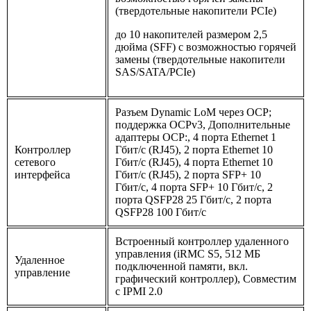
(твердотельные накопители PCIe)
до 10 накопителей размером 2,5
дюйма (SFF) с возможностью горячей
замены (твердотельные накопители
SAS/SATA/PCIe)
Разъем Dynamic LoM через OCP;
поддержка OCPv3, Дополнительные
адаптеры OCP:, 4 порта Ethernet 1
Контроллер
Гбит/с (RJ45), 2 порта Ethernet 10
сетевого
Гбит/c (RJ45), 4 порта Ethernet 10
интерфейса
Гбит/с (RJ45), 2 порта SFP+ 10
Гбит/c, 4 порта SFP+ 10 Гбит/c, 2
порта QSFP28 25 Гбит/с, 2 порта
QSFP28 100 Гбит/с
Встроенный контроллер удаленного
управления (iRMC S5, 512 МБ
Удаленное
подключенной памяти, вкл.
управление
графический контроллер), Совместим
с IPMI 2.0