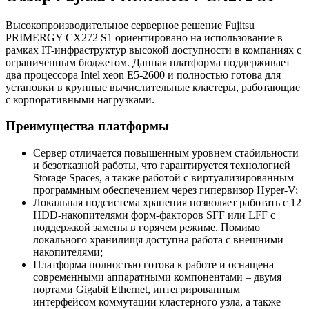
Высокопроизводительное серверное решение Fujitsu
PRIMERGY CX272 S1 ориентировано на использование в
рамках IT-инфраструктур высокой доступности в компаниях с
ограниченным бюджетом. Данная платформа поддерживает
два процессора Intel xeon E5-2600 и полностью готова для
установки в крупные вычислительные кластеры, работающие
с корпоративными нагрузками.
Преимущества платформы
Сервер отличается повышенным уровнем стабильности
и безотказной работы, что гарантируется технологией
Storage Spaces, а также работой с виртуализированным
программным обеспечением через гипервизор Hyper-V;
Локальная подсистема хранения позволяет работать с 12
HDD-накопителями форм-факторов SFF или LFF с
поддержкой замены в горячем режиме. Помимо
локального хранилищя доступна работа с внешними
накопителями;
Платформа полностью готова к работе и оснащена
современными аппаратными компонентами – двумя
портами Gigabit Ethernet, интегрированным
интерфейсом коммутации кластерного узла, а также