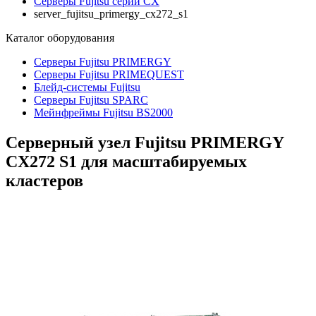
Серверы Fujitsu серии CX
server_fujitsu_primergy_cx272_s1
Каталог
оборудования
Серверы Fujitsu PRIMERGY
Серверы Fujitsu PRIMEQUEST
Блейд-системы Fujitsu
Серверы Fujitsu SPARC
Мейнфреймы Fujitsu BS2000
Серверный узел Fujitsu PRIMERGY
CX272 S1 для масштабируемых
кластеров