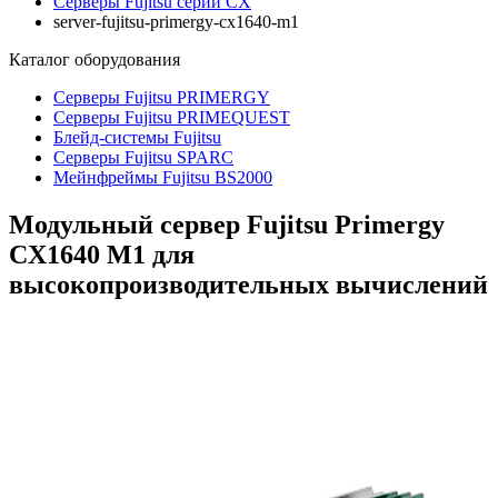
Серверы Fujitsu серии CX
server-fujitsu-primergy-cx1640-m1
Каталог
оборудования
Серверы Fujitsu PRIMERGY
Серверы Fujitsu PRIMEQUEST
Блейд-системы Fujitsu
Серверы Fujitsu SPARC
Мейнфреймы Fujitsu BS2000
Модульный сервер Fujitsu Primergy
CX1640 M1 для
высокопроизводительных вычислений