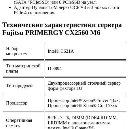
(SATA / PCIeSSD) или 6 PCIeSSD на узел.
Адаптер DynamicLoM через OCP V3 и 3 новых слота
PCIe 4-го поколения.
Технические характеристики сервера
Fujitsu PRIMERGY CX2560 M6
Набор
Intel® C621A
микросхем
Тип материнской
D 3894
платы
Двухпроцессорный стоечный сервер
Тип продукта
форм-фактора 1U
Процессор Intel® Xeon® Silver 43xx,
Процессор
Процессор Intel® Xeon® Gold 53xx
8 ГБ - 3 ТБ, DIMM (DDR4 RDIMM,
Оперативная
LRDIMM и энергонезависимая
память
память Intel® Optane™)