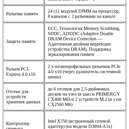
24 (12 модулей DIMM на процессор,
Разъемы памяти
8 каналов с 2 разъемами на канал)
ECC, Технология Memory Scrubbing,
SDDC, ADDDC (Adaptive Double
DRAM Device Correction —
Защита памяти
Адаптивная двойная коррекция
устройства DRAM), Поддержка
зеркалирования памяти
2 x низкопрофильных разъемов PCIe
Разъем PCI-
4.0 x16 (через удлинитель системной
Express 4.0 x16
шины)
до 6 отсеков для 2,5-дюймовых
Отсеки для
дисков на узел (в шасси PRIMERGY
устройств
CX400 M6) и 2 устройств M.2 (в узле
хранения данных
CX2560 M6)
Intel X550 (встроенный сетевой
Контроллер
адаптер) (на модели D3894-A1x)
сетевого