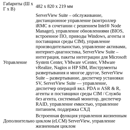
Габариты (Ш x
482 x 820 x 219 мм
Г x В)
ServerView Suite – обслуживание,
дистанционное управление (контроллер
iRMC в сочетании с решением Intel® Node
Manager), управление обновлениями (BIOS,
встроенное ПО, приводы Windows, агенты и
поставщики среды CIM), управление
производительностью, управление активами,
интернет-диагностика, ServerView Suite –
интеграция, пакеты интеграции для Microsoft
Управление
System Center, VMware vCenter, VMware
vRealize, Nagios и HP SIM, Инструменты
развертывания и многое другое, ServerView
Suite – развертывание, диспетчер установки
SV, ServerView Suite — управление,
диспетчер операций вкл. PDA и ASR & R,
агенты и поставщики среды CIM / Служба
без агента, системный монитор, диспетчер
RAID, управление емкостью, управление
питанием, поддержка СХД
Встроенная функция управления жизненным
Дополнительно
циклом (eLCM) ServerView, управление
жизненным циклом