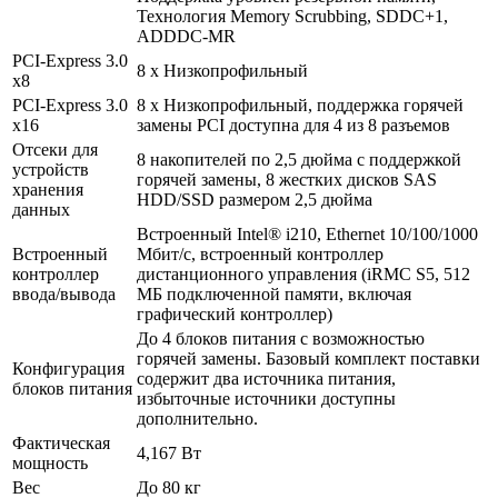
Технология Memory Scrubbing, SDDC+1,
ADDDC-MR
PCI-Express 3.0
8 x Низкопрофильный
x8
PCI-Express 3.0
8 x Низкопрофильный, поддержка горячей
x16
замены PCI доступна для 4 из 8 разъемов
Отсеки для
8 накопителей по 2,5 дюйма с поддержкой
устройств
горячей замены, 8 жестких дисков SAS
хранения
HDD/SSD размером 2,5 дюйма
данных
Встроенный Intel® i210, Ethernet 10/100/1000
Встроенный
Мбит/с, встроенный контроллер
контроллер
дистанционного управления (iRMC S5, 512
ввода/вывода
МБ подключенной памяти, включая
графический контроллер)
До 4 блоков питания с возможностью
горячей замены. Базовый комплект поставки
Конфигурация
содержит два источника питания,
блоков питания
избыточные источники доступны
дополнительно.
Фактическая
4,167 Вт
мощность
Вес
До 80 кг