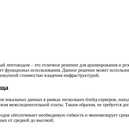
ый лентоводом – это отличное решение для архивирования и ре
ет функционал использования. Данное решение может использов
овокупной стоимостью владения инфраструктурой.
ища
я локальных данных в рамках нескольких блейд-серверов, нахо
твом межсоединительной платы. Таким образом, не требуется до
одов обеспечивает необходимую гибкость и минимизирует срок
ых от средней до высокой;